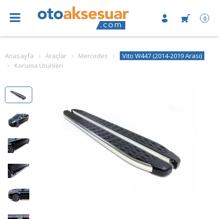
0
Anasayfa
Araçlar
Mercedes
Vito W447 (2014-2019 Arası)
Koruma Ürünleri