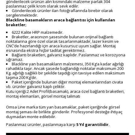
gönderilecek ürünün alın kısmındaki malzeme parlak 304
paslanmaz çelik krom olarak sevk edilir.
Gönderilecek ürünler ilan fotoğraflarında birebir olarak
sergilenmektedir.
Blackline basamakların araca bağlantısı için kullanılan
braketler;
6222 Kalite HRP malzemedir.
Braketler, aracınızın şasesinde bulunan orijinal bağlantı
noktalarına göre özel olarak tasarlanmaktadır, lazer kesim ve
CNC’de hazırlandığı için araca kusursuz uyum sağlar. Montaj
esnasında ekstra hiçbir tadilat gerektirmez.
Bağlantı braketleri, galvaniz kaplıdır. Paslanmaz ve korozyona
uğramaz.
Blackline yan basamakların malzemesi, 350 Kg’a kadar ağırlığı
rahatlıkla taşır. Ancak şasede bağlandığı noktalar maksimum 200
Kg. ağırlığı sağlıklı bir şekilde taşıdığı için tavsiye edilen maksimum
taşıma 200 Kg’dır.
Paket içeriğinde bulunan diğer montaj elemanlarından civata
vb. ürünler galvaniz kaplı çeliktir.
Kutu içeriği:2 Adet Profil(basamak), araca özel bağlantı braketleri,
montaj elemanları, görsel montaj talimatı
Omsa Line marka tüm yan basamaklar, paket içeriğinde görsel
montaj şeması ile birlikte gönderilir. Profesyonel desteğe ihtiyaç
duymadan monte edilebilir.
Paslanmaz ürünler, paslanmaya karşı
5 Yıl garantilidir.