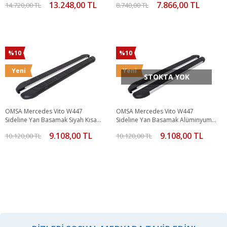
13.248,00 TL
7.866,00 TL
14.720,00 TL
8.740,00 TL
%10
%10
Yeni
Yeni
STOKTA YOK
OMSA Mercedes Vito W447
OMSA Mercedes Vito W447
Sideline Yan Basamak Siyah Kısa
Sideline Yan Basamak Alüminyum
Şase 2014 ve Sonrası
Uzun Şase 2014 ve Sonrası
9.108,00 TL
9.108,00 TL
10.120,00 TL
10.120,00 TL