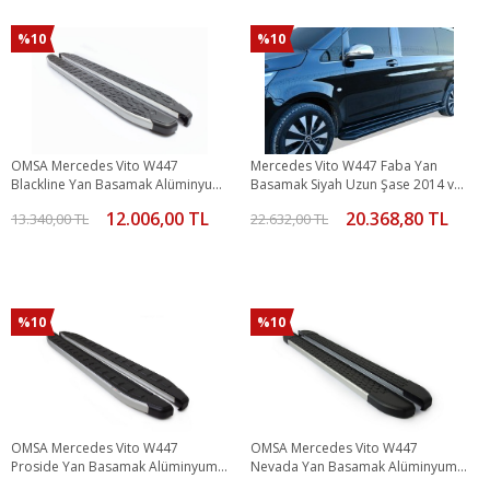
%10
%10
OMSA Mercedes Vito W447
Mercedes Vito W447 Faba Yan
Blackline Yan Basamak Alüminyum
Basamak Siyah Uzun Şase 2014 ve
Kısa-Orta Şase 2014 ve Sonrası
Sonrası
12.006,00 TL
20.368,80 TL
13.340,00 TL
22.632,00 TL
%10
%10
OMSA Mercedes Vito W447
OMSA Mercedes Vito W447
Proside Yan Basamak Alüminyum
Nevada Yan Basamak Alüminyum
Uzun Şase 2014 ve Sonrası
Kısa Şase 2014 ve Sonrası