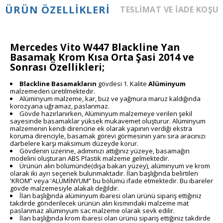
ÜRÜN ÖZELLIKLERI
TESLIMAT VE İADE KOŞU
Mercedes Vito W447 Blackline Yan
Basamak Krom Kısa Orta Şasi 2014 ve
Sonrası Özellikleri;
Blackline Basamakların
gövdesi 1. Kalite
Alüminyum
malzemeden üretilmektedir.
Alüminyum malzeme, kar, buz ve yağmura maruz kaldığında
korozyana uğramaz, paslanmaz.
Gövde hazırlanırken, Alüminyum malzemeye verilen şekil
sayesinde basamaklar yüksek mukavemet oluşturur. Alüminyum
malzemenin kendi direncine ek olarak yapının verdiği ekstra
koruma direnciyle, basamak görevi görmesinin yanı sıra aracınızı
darbelere karşı maksimum düzeyde korur.
Gövdenin üzerine, adımınızı attığınız yüzeye, basamağın
modelini oluşturan ABS Plastik malzeme gelmektedir.
Ürünün alın bölümünde(dışa bakan yüzey), alüminyum ve krom
olarak iki ayrı seçenek bulunmaktadır. İlan başlığında belirtilen
'KROM” veya 'ALÜMİNYUM” bu bölümü ifade etmektedir. Bu ibareler
gövde malzemesiyle alakalı değildir.
İlan başlığında alüminyum ibaresi olan ürünü sipariş ettiğiniz
takdirde gönderilecek ürünün alın kısmındaki malzeme mat
paslanmaz alüminyum sac malzeme olarak sevk edilir.
İlan başlığında krom ibaresi olan ürünü sipariş ettiğiniz takdirde