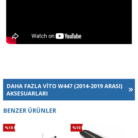
DAHA FAZLA
VITO W447 (2014-2019 ARASI)
AKSESUARLARI
BENZER ÜRÜNLER
%10
%10