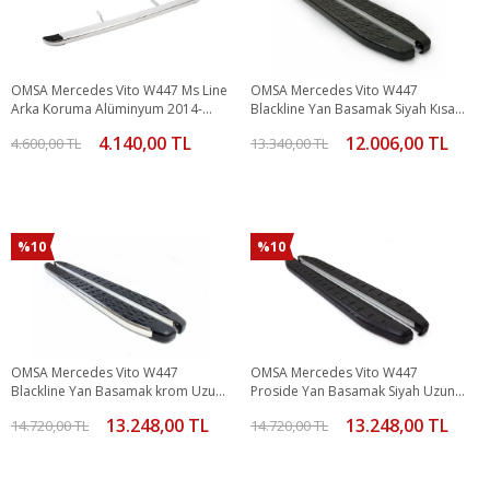
OMSA Mercedes Vito W447 Ms Line
OMSA Mercedes Vito W447
Arka Koruma Alüminyum 2014-
Blackline Yan Basamak Siyah Kısa
2019 Arası
Şase 2014 ve Sonrası
4.140,00 TL
12.006,00 TL
4.600,00 TL
13.340,00 TL
%10
%10
OMSA Mercedes Vito W447
OMSA Mercedes Vito W447
Blackline Yan Basamak krom Uzun
Proside Yan Basamak Siyah Uzun
Şase 2014 ve Sonrası
Şase 2014 ve Sonrası
13.248,00 TL
13.248,00 TL
14.720,00 TL
14.720,00 TL