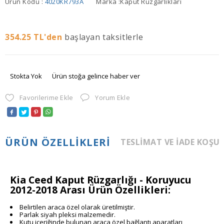
Ürün Kodu :
4020KR793A
Marka :
Kaput Rüzgarlıkları
354.25
TL'den
başlayan taksitlerle
Stokta Yok
Ürün stoğa gelince haber ver
Favorilerime Ekle
Yorum Ekle
ÜRÜN ÖZELLIKLERI
TESLIMAT VE İADE KOŞU
Kia Ceed Kaput Rüzgarlığı - Koruyucu
2012-2018 Arası Ürün Özellikleri:
Belirtilen araca özel olarak üretilmiştir.
Parlak siyah pleksi malzemedir.
Kutu içeriğinde bulunan araca özel bağlantı aparatları