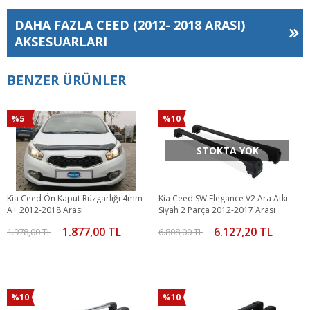
DAHA FAZLA
CEED (2012- 2018 ARASI)
AKSESUARLARI
BENZER ÜRÜNLER
%5
%10
STOKTA YOK
Kia Ceed Ön Kaput Rüzgarlığı 4mm
Kia Ceed SW Elegance V2 Ara Atkı
A+ 2012-2018 Arası
Siyah 2 Parça 2012-2017 Arası
1.877,00 TL
6.127,20 TL
1.978,00 TL
6.808,00 TL
%10
%10