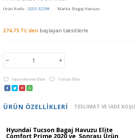
Ürün Kodu :
3255-3229K
Marka :
Bagaj Havuzu
274.75
TL'den
başlayan taksitlerle
Favorilerime Ekle
Yorum Ekle
ÜRÜN ÖZELLIKLERI
TESLIMAT VE İADE KOŞU
Hyundai Tucson Bagaj Havuzu Elite
Comfort Prime 2020 ve Sonrası Ürün