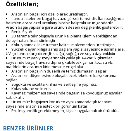
Özellikleri;
Aracınızın bagajı için özel olarak üretilmiştir.
İlanda listelenen bagaj havuzu görseli temsilidir. İlan başlığında
belirtilen araca özel üretilmiş, birebir kalıptaki ürün gönderilir.
Aracın bagaj yapısına göre ürünün deseni değişkenlik gösterebilir.
Renk: Siyah
3D tarama teknolojisiyle ürün kalıplama işlemi yapıldığından
dolayı hata sıfıra indirilmiştir.
Koku yapmaz, leke tutmaz kaliteli malzemeden üretilmiştir.
Yüksek dayanıklılığa sahip sağlam yapısı sayesinde aşınmalara,
UV ışınlarına karşı dirençli; sıcağa, soğuğa ve suya dayanıklıdır.
Ürünümüz yan yüzeylerindeki yaklaşık 3-4 cm’lik çıkıntılar
sayesinde bagaj havuzu dışına çıkabilecek çamur, toz, su vb.
maddelerin aracınızı kirletmesine engel olur.
Aracınızın bagajının düzenli ve temiz durmasını sağlar.
Aracınızın döşemesinde oluşabilecek lekelere karşı koruma
sağlar.
Soğukta ve sıcakta kırılma ve sertleşme yapmaz.
Kolay yıkanır ve kurur.
Kaymaz malzemesi sayesinde bagajınıza koyduğunuz eşyalar
sabit kalır.
Ürünümüz bagajınızı korurken aynı zamanda şık tasarımı
sayesinde aracınıza estetik bir görünüm katar.
Profesyonellik gerektirmeyen, kişisel uygulamalı bir üründür.
BENZER ÜRÜNLER