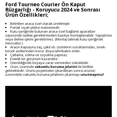
Ford Tourneo Courier Ön Kaput
Rüzgarlığı - Koruyucu 2024 ve Sonrası
Ürün Özellikleri;
Belirtilen araca özel olarak üretilmiştir.
Parlak siyah pleksi malzemedir.
Kutu içeriğinde bulunan araca özel bağlantı aparatları
sayesinde tadilat gerektirmeden basitçe montajlanabilir. Yapıştırma
veya delme işlemi gerektirmez. (Montaj talimatı kutu içeriğinde
mevcuttur.)
Aracın kaputunu taş, çakıl vb. cisimlerin vuruklarından, sinek-
böcek asitlerinden korur. Boya tahribatını önler.
Çatlama, solma ve soyulma yapmaz.
Estetik bir görünüm kazandırır.
İstenildiğinde boyaya zarar vermeden sökülebilir.
Ürün, üzerinde
vakumlu koruma
jelatini
ile birlikte
gelmektedir. Ürünü poşetinden çıkardıktan sonra ürünün
üzerindeki vakumlu koruma jelatinini çıkarmayı
unutmayınız!