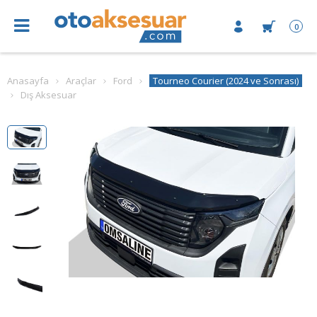
0
Anasayfa
Araçlar
Ford
Tourneo Courier (2024 ve Sonrası)
Dış Aksesuar