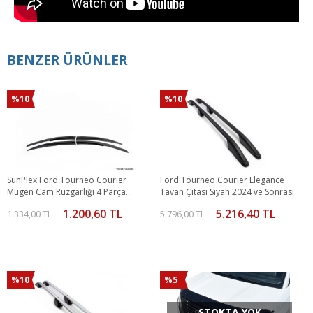
BENZER ÜRÜNLER
%10
%10
SunPlex Ford Tourneo Courier
Ford Tourneo Courier Elegance
Mugen Cam Rüzgarlığı 4 Parça
Tavan Çıtası Siyah 2024 ve Sonrası
2024 ve Sonrası
1.200,60 TL
5.216,40 TL
1.334,00 TL
5.796,00 TL
%10
%5
STOKTA YOK