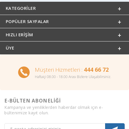
KATEGORILER
POPÜLER SAYFALAR
HIZLI ERIŞIM
ÜYE
Müşteri Hizmetleri :
444 66 72
Haftaiçi 08.00 - 18.00 Arası Bizlere Ulaşabilirsiniz.
E-BÜLTEN ABONELİĞİ
Kampanya ve yeniliklerden haberdar olmak için e-
bültenimize kayıt olun.