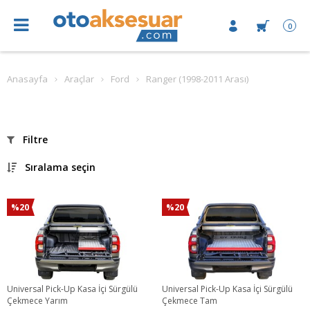
0
Anasayfa
Araçlar
Ford
Ranger (1998-2011 Arası)
Filtre
Sıralama seçin
%20
%20
Universal Pick-Up Kasa İçi Sürgülü
Universal Pick-Up Kasa İçi Sürgülü
Çekmece Yarım
Çekmece Tam