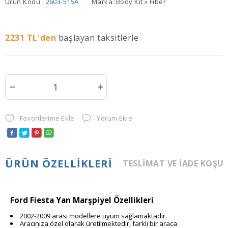
Ürün Kodu :
2603-515A
Marka :
Body Kit » Fiber
2231
TL'den
başlayan taksitlerle
Favorilerime Ekle
Yorum Ekle
ÜRÜN ÖZELLIKLERI
TESLIMAT VE İADE KOŞU
Ford Fiesta Yan Marşpiyel Özellikleri
2002-2009 arası modellere uyum sağlamaktadır.
Aracınıza özel olarak üretilmektedir, farklı bir araca