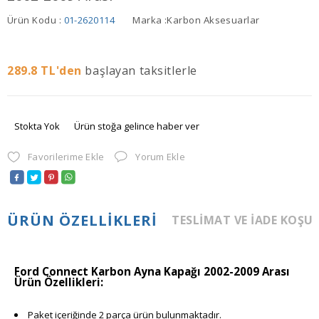
Ürün Kodu :
01-2620114
Marka :
Karbon Aksesuarlar
289.8
TL'den
başlayan taksitlerle
Stokta Yok
Ürün stoğa gelince haber ver
Favorilerime Ekle
Yorum Ekle
ÜRÜN ÖZELLIKLERI
TESLIMAT VE İADE KOŞU
Ford Connect Karbon Ayna Kapağı 2002-2009 Arası
Ürün Özellikleri:
Paket içeriğinde 2 parça ürün bulunmaktadır.