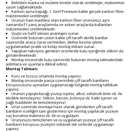
Belirtilen marka ve modele birebir olarak üretilmiştir, mükemmel
uyum sağlamaktadır.
Karbon ayna kapağı, 1. Sınıf Premium kalite gerçek karbon fiber
malzemeden üretilmiştir.
Ürünün ham maddesi olan karbon fiber ürünümüz aynı
zamanda F1 yarış araçlarında ve askeri araçlarda kullanılan
malzemeden üretilmektedir.
Güçlü ve hafif olması avantajını sunar.
Üzerinde bulunan üstün kalite çift taraflı akrilik bantlar
sayesinde araca zarar vermeden, delme kesme işlemi
uygulamadan pratik ve kolay montaj imkanı sunar.
Yapışkan takviyesi gereken ürünlerde kutu içeriğinde silikon da
gönderilmektedir.
Montaj öncesinde kutu içerisinde bulunan montaj talimatındaki
adımlara ve uyarılara dikkat ediniz.
Montaj Talimatı:
Kuru ve tozsuz ortamda montaj yapınız.
Montaj öncesinde parça üzerindeki çift taraflı bantların
koruyucusunu açmadan uygulanacağı bölgede montaj tatbikatı
yapınız.
Ürünün yapıştırılacağı yüzeyi ispirto, alkol, selülozik tiner vb. ile
titizlikle temizleyiniz. Silikon, benzin, kolonya vb. katkı içeren ve
yağlı maddeler ile temizlemeyiniz!
Ürün üzerinde montaja hazır olarak gönderilen çift taraflı
bantların özelliğini tam göstermesi için montaj yapılacak yüzeye
saç kurutma makinesi vb. ile ısı uygulayın.
Ürününüzü temizlenen ve ısı uygulanan yüzeye çift taraflı
bantların koruyucu yüzeyini sökerek tek seferde uygulamayı
yapınız.