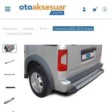
0
Anasayfa
Araçlar
Ford
Connect (2002-2013 Arası)
Koruma Ürünleri