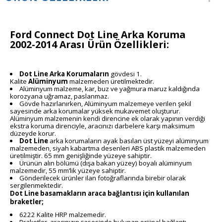
Ford Connect Dot Line Arka Koruma
2002-2014 Arası Ürün Özellikleri:
Dot Line Arka Korumaların
gövdesi 1.
Kalite
Alüminyum
malzemeden üretilmektedir.
Alüminyum malzeme, kar, buz ve yağmura maruz kaldığında
korozyana uğramaz, paslanmaz.
Gövde hazırlanırken, Alüminyum malzemeye verilen şekil
sayesinde arka korumalar yüksek mukavemet oluşturur.
Alüminyum malzemenin kendi direncine ek olarak yapının verdiği
ekstra koruma direnciyle, aracınızı darbelere karşı maksimum
düzeyde korur.
Dot Line
arka korumaların ayak basılan üst yüzeyi alüminyum
malzemeden, siyah kabartma desenleri ABS plastik malzemeden
üretilmiştir. 65 mm genişliğinde yüzeye sahiptir.
Ürünün alın bölümü (dışa bakan yüzey) boyalı alüminyum
malzemedir, 55 mm’lik yüzeye sahiptir.
Gönderilecek ürünler ilan fotoğraflarında birebir olarak
sergilenmektedir.
Dot Line basamakların araca bağlantısı için kullanılan
braketler;
6222 Kalite HRP malzemedir.