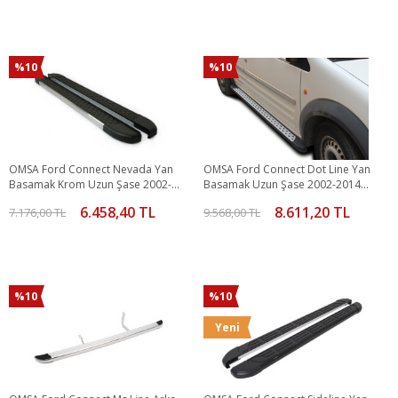
%10
%10
OMSA Ford Connect Nevada Yan
OMSA Ford Connect Dot Line Yan
Basamak Krom Uzun Şase 2002-
Basamak Uzun Şase 2002-2014
2014 Arası
Arası
6.458,40 TL
8.611,20 TL
7.176,00 TL
9.568,00 TL
%10
%10
Yeni