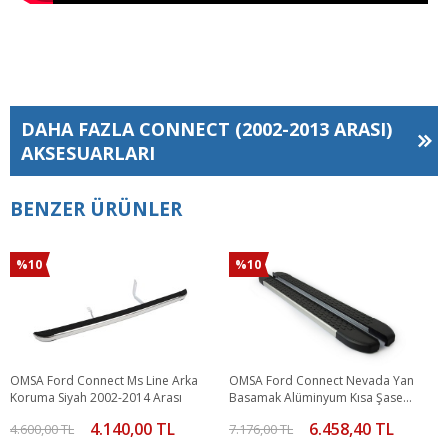
DAHA FAZLA
CONNECT (2002-2013 ARASI)
AKSESUARLARI
BENZER ÜRÜNLER
%10
%10
OMSA Ford Connect Ms Line Arka
OMSA Ford Connect Nevada Yan
Koruma Siyah 2002-2014 Arası
Basamak Alüminyum Kısa Şase
2002-2014 Arası
4.140,00 TL
6.458,40 TL
4.600,00 TL
7.176,00 TL