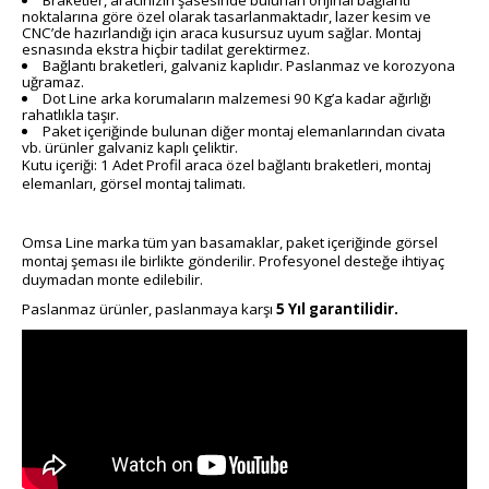
Braketler, aracınızın şasesinde bulunan orijinal bağlantı
noktalarına göre özel olarak tasarlanmaktadır, lazer kesim ve
CNC’de hazırlandığı için araca kusursuz uyum sağlar. Montaj
esnasında ekstra hiçbir tadilat gerektirmez.
Bağlantı braketleri, galvaniz kaplıdır. Paslanmaz ve korozyona
uğramaz.
Dot Line arka korumaların malzemesi 90 Kg’a kadar ağırlığı
rahatlıkla taşır.
Paket içeriğinde bulunan diğer montaj elemanlarından civata
vb. ürünler galvaniz kaplı çeliktir.
Kutu içeriği: 1 Adet Profil araca özel bağlantı braketleri, montaj
elemanları, görsel montaj talimatı.
Omsa Line marka tüm yan basamaklar, paket içeriğinde görsel
montaj şeması ile birlikte gönderilir. Profesyonel desteğe ihtiyaç
duymadan monte edilebilir.
Paslanmaz ürünler, paslanmaya karşı
5 Yıl garantilidir.