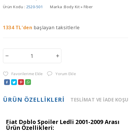
Ürün Kodu :
2520-501
Marka :
Body Kit » Fiber
1334
TL'den
başlayan taksitlerle
Favorilerime Ekle
Yorum Ekle
ÜRÜN ÖZELLIKLERI
TESLIMAT VE İADE KOŞU
Fiat Doblo Spoiler Ledli 2001-2009 Arası
Ürün Özellikleri: