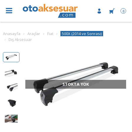
0
Anasayfa
Araçlar
Fiat
500X (2014 ve Sonrası)
Dış Aksesuar
STOKTA YOK