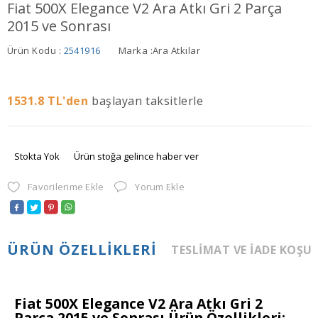
Fiat 500X Elegance V2 Ara Atkı Gri 2 Parça
2015 ve Sonrası
Ürün Kodu :
2541916
Marka :
Ara Atkılar
1531.8
TL'den
başlayan taksitlerle
Stokta Yok
Ürün stoğa gelince haber ver
Favorilerime Ekle
Yorum Ekle
ÜRÜN ÖZELLIKLERI
TESLIMAT VE İADE KOŞU
Fiat 500X Elegance V2 Ara Atkı Gri 2
Parça 2015 ve Sonrası Ürün Özellikleri: