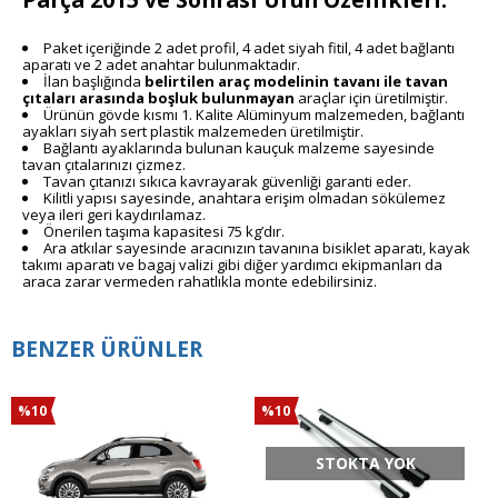
Paket içeriğinde 2 adet profil, 4 adet siyah fitil, 4 adet bağlantı
aparatı ve 2 adet anahtar bulunmaktadır.
İlan başlığında
belirtilen araç modelinin
tavanı ile tavan
çıtaları arasında boşluk
bulunmayan
araçlar için üretilmiştir.
Ürünün gövde kısmı 1. Kalite Alüminyum malzemeden, bağlantı
ayakları siyah sert plastik malzemeden üretilmiştir.
Bağlantı ayaklarında bulunan kauçuk malzeme sayesinde
tavan çıtalarınızı çizmez.
Tavan çıtanızı sıkıca kavrayarak güvenliği garanti eder.
Kilitli yapısı sayesinde, anahtara erişim olmadan sökülemez
veya ileri geri kaydırılamaz.
Önerilen taşıma kapasitesi 75 kg’dır.
Ara atkılar sayesinde aracınızın tavanına bisiklet aparatı, kayak
takımı aparatı ve bagaj valizi gibi diğer yardımcı ekipmanları da
araca zarar vermeden rahatlıkla monte edebilirsiniz.
BENZER ÜRÜNLER
%10
%10
STOKTA YOK