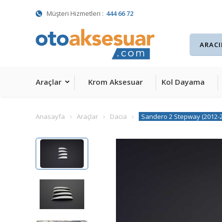
Müşteri Hizmetleri :
444 66 72
Araçlar
Krom Aksesuar
Kol Dayama
Anasayfa
Araçlar
Dacia
Sandero 2 Stepway (2012-2