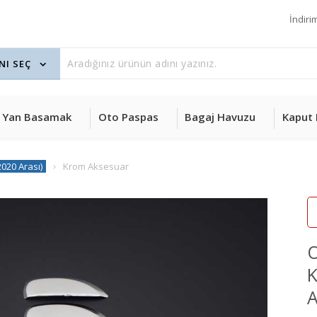
İndiri
Yan Basamak
Oto Paspas
Bagaj Havuzu
Kaput 
020 Arası)
Krom Aksesuar
O
K
A