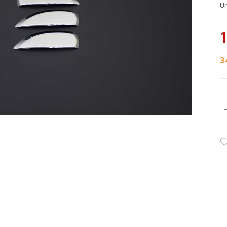
Ü
1
3