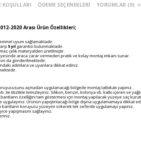
E KOŞULLARI
ÖDEME SEÇENEKLERI
YORUMLAR (0)
12-2020 Arası Ürün Özellikleri;
mükemmel uyum sağlamaktadır.
arşı
5 yıl
garantisi bulunmaktadır.
maz çelik materyalden üretilmiştir.
r sayesinde araca zarar vermeden pratik ve kolay montaj imkanı sunar.
kon da gönderilmektedir.
ndaki adımlara ve uyarılara dikkat ediniz.
mektedir.
 koruyucusunu açmadan uygulanacağı bölgede montaj tatbikatı yapınız.
vb. ile titizlikle temizleyiniz. Silikon, benzin, kolonya vb. katkı içeren ve ya
 bantların özelliğini tam göstermesi için montaj yapılacak yüzeye saç kurutm
 uygulayınız. Ürünün yapıştırılacağı bölge dışına uygulamamaya dikkat edi
ı bantların koruyucu yüzeyini sökerek tek seferde uygulamayı yapınız.
ice yapışmasını sağlayınız.
riniz.