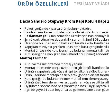
ÜRÜN ÖZELLIKLERI
TESLIMAT VE İAD
Dacia Sandero Stepway Krom Kapı Kolu 4 Kapı 20
Paket içeriğinde 4 parça ürün bulunmaktadır.
Belirtilen marka ve modele birebir olarak üretilmiştir, 
Paslanmaz çelik
malzemeden üretilmiştir. Paslanmaya k
En yüksek görsel ve dayanıklılık sunan 1. Sınıf 304 paslan
Üzerinde bulunan üstün kalite çift taraflı akrilik bantla
Yapışkan takviyesi gereken ürünlerde kutu içeriğinde sili
Montaj öncesinde kutu içerisinde bulunan montaj talimatı
Kutu içeriğinde yapışkan kuvvetlendirici (Primer) gönderil
Montaj Talimatı:
Kuru ve tozsuz ortamda montaj yapınız.
Montaj öncesinde parça üzerindeki çift taraflı bantların
Ürünün yapıştırılacağı yüzeyi ispirto, alkol, selülozik tiner 
Ürün üzerinde montaja hazır olarak gönderilen çift taraflı
Kutu içeriğinde bulunan Primer mendili temizlenen yüzeye
Ürününüzü temizlenen ve ısı uygulanan yüzeye çift tarafl
Uygulama sonrasında bez yardımıyla baskı uygulayarak iy
İlgili bölgeye 24 saat boyunca su gelmemesine özen göste