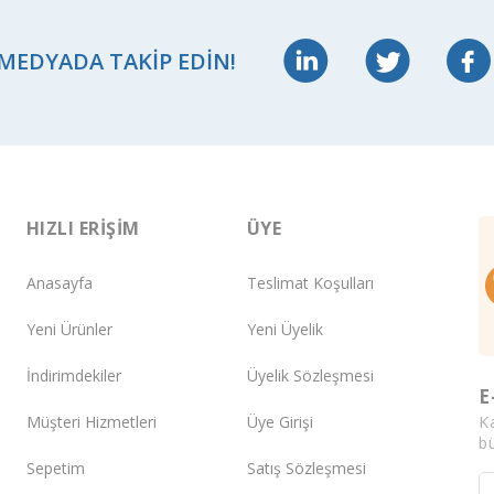
 MEDYADA TAKIP EDIN!
HIZLI ERIŞIM
ÜYE
Anasayfa
Teslimat Koşulları
Yeni Ürünler
Yeni Üyelik
İndirimdekiler
Üyelik Sözleşmesi
E
K
Müşteri Hizmetleri
Üye Girişi
bü
Sepetim
Satış Sözleşmesi