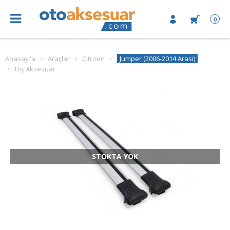
0
Anasayfa
Araçlar
Citroen
Jumper (2006-2014 Arası)
Dış Aksesuar
STOKTA YOK