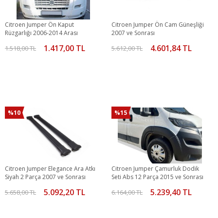
Citroen Jumper Ön Kaput
Citroen Jumper Ön Cam Güneşliği
Rüzgarlığı 2006-2014 Arası
2007 ve Sonrası
1.417,00 TL
4.601,84 TL
1.518,00 TL
5.612,00 TL
%10
%15
Citroen Jumper Elegance Ara Atkı
Citroen Jumper Çamurluk Dodik
Siyah 2 Parça 2007 ve Sonrası
Seti Abs 12 Parça 2015 ve Sonrası
5.092,20 TL
5.239,40 TL
5.658,00 TL
6.164,00 TL