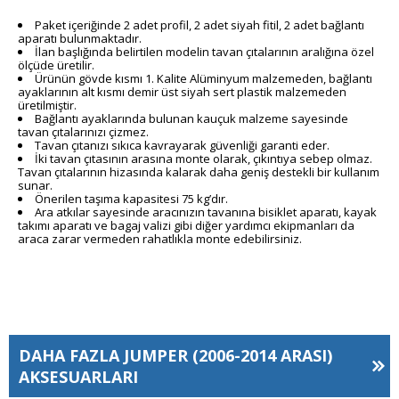
Paket içeriğinde 2 adet profil, 2 adet siyah fitil, 2 adet bağlantı
aparatı bulunmaktadır.
İlan başlığında belirtilen modelin tavan çıtalarının aralığına özel
ölçüde üretilir.
Ürünün gövde kısmı 1. Kalite Alüminyum malzemeden, bağlantı
ayaklarının alt kısmı demir üst siyah sert plastik malzemeden
üretilmiştir.
Bağlantı ayaklarında bulunan kauçuk malzeme sayesinde
tavan çıtalarınızı çizmez.
Tavan çıtanızı sıkıca kavrayarak güvenliği garanti eder.
İki tavan çıtasının arasına monte olarak, çıkıntıya sebep olmaz.
Tavan çıtalarının hizasında kalarak daha geniş destekli bir kullanım
sunar.
Önerilen taşıma kapasitesi 75 kg’dır.
Ara atkılar sayesinde aracınızın tavanına bisiklet aparatı, kayak
takımı aparatı ve bagaj valizi gibi diğer yardımcı ekipmanları da
araca zarar vermeden rahatlıkla monte edebilirsiniz.
DAHA FAZLA
JUMPER (2006-2014 ARASI)
AKSESUARLARI