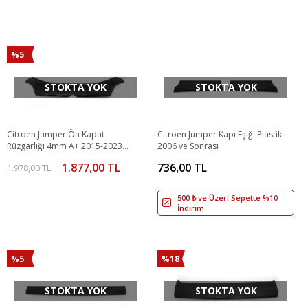
%5
STOKTA YOK
STOKTA YOK
Citroen Jumper Ön Kaput
Citroen Jumper Kapı Eşiği Plastik
Rüzgarlığı 4mm A+ 2015-2023
2006 ve Sonrası
Arası
1.877,00 TL
736,00 TL
1.978,00 TL
500 ₺ ve Üzeri Sepette %10
İndirim
%5
%18
STOKTA YOK
STOKTA YOK