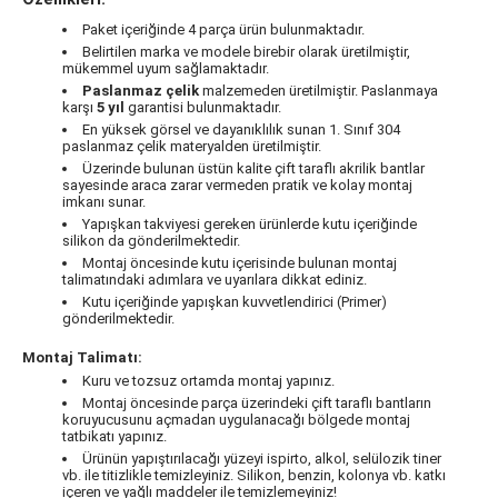
Paket içeriğinde 4 parça ürün bulunmaktadır.
Belirtilen marka ve modele birebir olarak üretilmiştir,
mükemmel uyum sağlamaktadır.
Paslanmaz çelik
malzemeden üretilmiştir. Paslanmaya
karşı
5 yıl
garantisi bulunmaktadır.
En yüksek görsel ve dayanıklılık sunan 1. Sınıf 304
paslanmaz çelik materyalden üretilmiştir.
Üzerinde bulunan üstün kalite çift taraflı akrilik bantlar
sayesinde araca zarar vermeden pratik ve kolay montaj
imkanı sunar.
Yapışkan takviyesi gereken ürünlerde kutu içeriğinde
silikon da gönderilmektedir.
Montaj öncesinde kutu içerisinde bulunan montaj
talimatındaki adımlara ve uyarılara dikkat ediniz.
Kutu içeriğinde yapışkan kuvvetlendirici (Primer)
gönderilmektedir.
Montaj Talimatı:
Kuru ve tozsuz ortamda montaj yapınız.
Montaj öncesinde parça üzerindeki çift taraflı bantların
koruyucusunu açmadan uygulanacağı bölgede montaj
tatbikatı yapınız.
Ürünün yapıştırılacağı yüzeyi ispirto, alkol, selülozik tiner
vb. ile titizlikle temizleyiniz. Silikon, benzin, kolonya vb. katkı
içeren ve yağlı maddeler ile temizlemeyiniz!