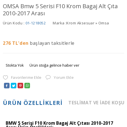
OMSA Bmw 5 Serisi F10 Krom Bagaj Alt Çıta
2010-2017 Arası
Ürün Kodu :
01-1218052
Marka :
Krom Aksesuar » Omsa
276
TL'den
başlayan taksitlerle
Stokta Yok
Ürün stoğa gelince haber ver
Favorilerime Ekle
Yorum Ekle
ÜRÜN ÖZELLIKLERI
TESLIMAT VE İADE KOŞU
BMW 5 Serisi F10 Krom Bagaj Alt Çıtası 2010-2017