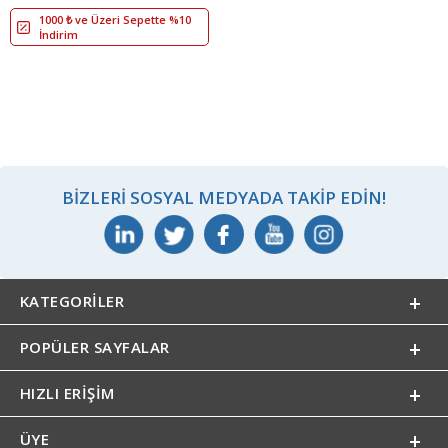
1000 ₺ ve Üzeri Sepette %10
İndirim
BIZLERI SOSYAL MEDYADA TAKIP EDIN!
KATEGORILER
POPÜLER SAYFALAR
HIZLI ERIŞIM
ÜYE