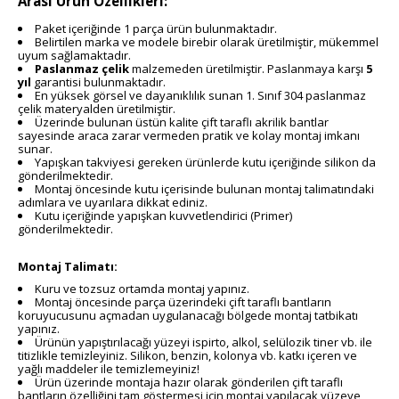
Arası Ürün Özellikleri:
Paket içeriğinde 1 parça ürün bulunmaktadır.
Belirtilen marka ve modele birebir olarak üretilmiştir, mükemmel
uyum sağlamaktadır.
Paslanmaz çelik
malzemeden üretilmiştir. Paslanmaya karşı
5
yıl
garantisi bulunmaktadır.
En yüksek görsel ve dayanıklılık sunan 1. Sınıf 304 paslanmaz
çelik materyalden üretilmiştir.
Üzerinde bulunan üstün kalite çift taraflı akrilik bantlar
sayesinde araca zarar vermeden pratik ve kolay montaj imkanı
sunar.
Yapışkan takviyesi gereken ürünlerde kutu içeriğinde silikon da
gönderilmektedir.
Montaj öncesinde kutu içerisinde bulunan montaj talimatındaki
adımlara ve uyarılara dikkat ediniz.
Kutu içeriğinde yapışkan kuvvetlendirici (Primer)
gönderilmektedir.
Montaj Talimatı:
Kuru ve tozsuz ortamda montaj yapınız.
Montaj öncesinde parça üzerindeki çift taraflı bantların
koruyucusunu açmadan uygulanacağı bölgede montaj tatbikatı
yapınız.
Ürünün yapıştırılacağı yüzeyi ispirto, alkol, selülozik tiner vb. ile
titizlikle temizleyiniz. Silikon, benzin, kolonya vb. katkı içeren ve
yağlı maddeler ile temizlemeyiniz!
Ürün üzerinde montaja hazır olarak gönderilen çift taraflı
bantların özelliğini tam göstermesi için montaj yapılacak yüzeye