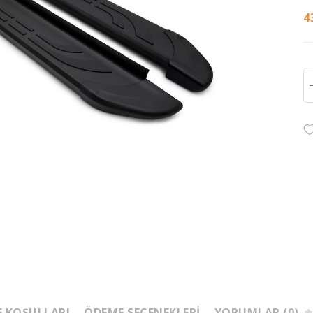
4
E KOŞULLARI
ÖDEME SEÇENEKLERI
YORUMLAR (0)