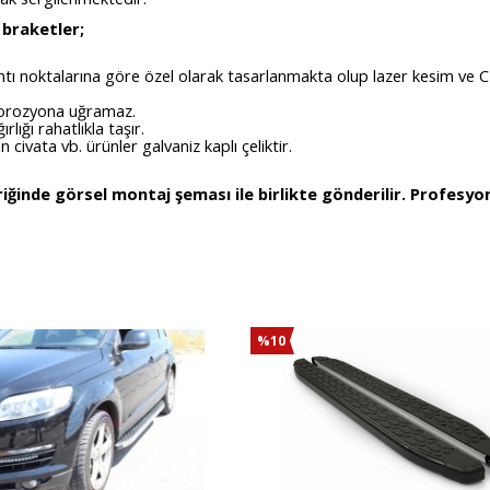
 braketler;
antı noktalarına göre özel olarak tasarlanmakta olup lazer kesim ve C
 korozyona uğramaz.
ığı rahatlıkla taşır.
ivata vb. ürünler galvaniz kaplı çeliktir.
inde görsel montaj şeması ile birlikte gönderilir. Profesyo
%10