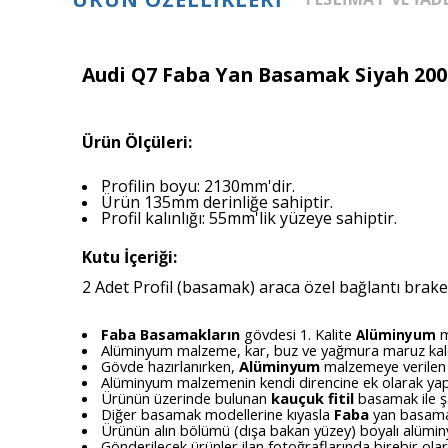
Audi Q7 Faba Yan Basamak Siyah 200
Ürün Ölçüleri:
Profilin boyu: 2130mm'dir.
Ürün 135mm derinliğe sahiptir.
Profil kalınlığı: 55mm'lik yüzeye sahiptir.
Kutu İçeriği:
2 Adet Profil (basamak) araca özel bağlantı braket
Faba Basamakların
gövdesi 1. Kalite
m
Alüminyum
Alüminyum malzeme, kar, buz ve yağmura maruz kal
Gövde hazırlanırken,
Alüminyum
malzemeye verilen 
Alüminyum malzemenin kendi direncine ek olarak yapı
Ürünün üzerinde bulunan
kauçuk fitil
basamak ile ş
Diğer basamak modellerine kıyasla
Faba
yan basamak
Ürünün alın bölümü (dışa bakan yüzey) boyalı alümi
Gönderilecek ürünler ilan fotoğraflarında birebir ol