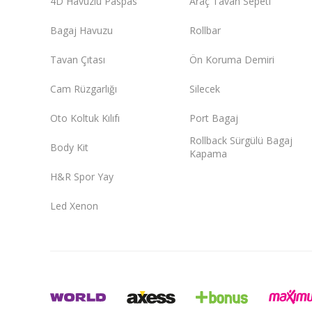
4D Havuzlu Paspas
Araç Tavan Sepeti
Bagaj Havuzu
Rollbar
Tavan Çıtası
Ön Koruma Demiri
Cam Rüzgarlığı
Silecek
Oto Koltuk Kılıfı
Port Bagaj
Rollback Sürgülü Bagaj
Body Kit
Kapama
H&R Spor Yay
Led Xenon