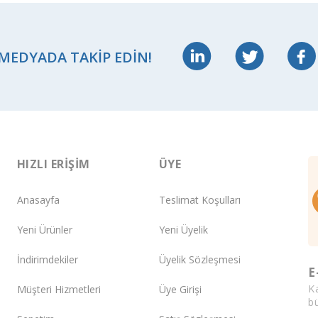
 MEDYADA TAKIP EDIN!
HIZLI ERIŞIM
ÜYE
Anasayfa
Teslimat Koşulları
Yeni Ürünler
Yeni Üyelik
İndirimdekiler
Üyelik Sözleşmesi
E
K
Müşteri Hizmetleri
Üye Girişi
bü