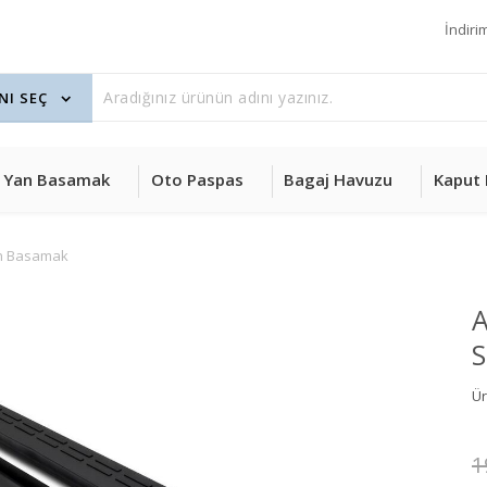
İndiri
Yan Basamak
Oto Paspas
Bagaj Havuzu
Kaput 
n Basamak
A
S
Ü
1