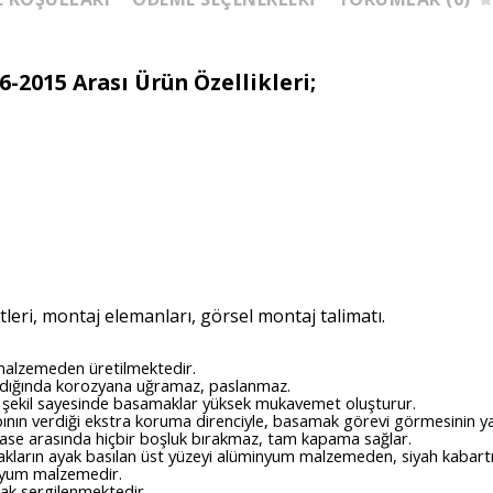
6-2015 Arası
Ürün Özellikleri;
leri, montaj elemanları, görsel montaj talimatı.
alzemeden üretilmektedir.
dığında korozyana uğramaz, paslanmaz.
şekil sayesinde basamaklar yüksek mukavemet oluşturur.
nın verdiği ekstra koruma direnciyle, basamak görevi görmesinin yan
ase arasında hiçbir boşluk bırakmaz, tam kapama sağlar.
ların ayak basılan üst yüzeyi alüminyum malzemeden, siyah kabartm
nyum malzemedir.
arak sergilenmektedir.