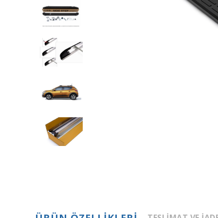
ÜRÜN ÖZELLIKLERI
TESLIMAT VE İAD