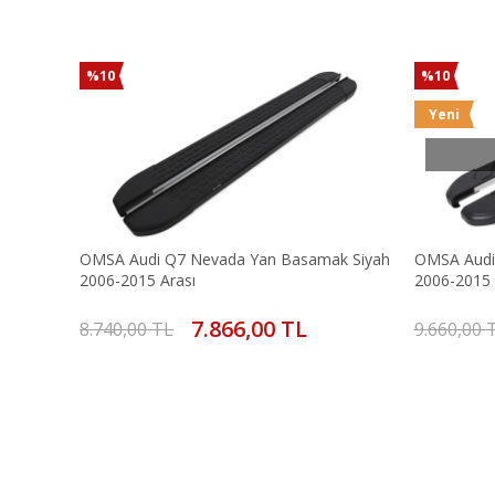
%10
%10
Yeni
OMSA Audi Q7 Nevada Yan Basamak Siyah
OMSA Audi 
2006-2015 Arası
2006-2015 
7.866,00 TL
8.740,00 TL
9.660,00 