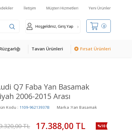
mdekiler
İletişim
Müşteri Hizmetleri
Yeni Ürünler
Hoşgeldiniz, Giriş Yap
0
Rüzgarlığı
Tavan Ürünleri
Fırsat Ürünleri
udi Q7 Faba Yan Basamak
iyah 2006-2015 Arası
rün Kodu :
1109-96213937B
Marka :
Yan Basamak
17.388,00
TL
9.320,00
TL
%10