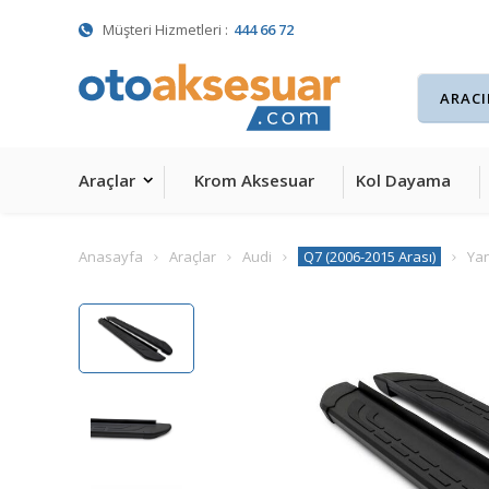
Müşteri Hizmetleri :
444 66 72
Araçlar
Krom Aksesuar
Kol Dayama
Anasayfa
Araçlar
Audi
Q7 (2006-2015 Arası)
Ya