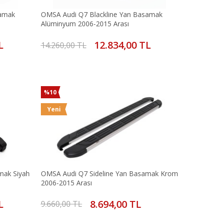
samak
OMSA Audi Q7 Blackline Yan Basamak
Alüminyum 2006-2015 Arası
L
12.834,00 TL
14.260,00 TL
%10
Yeni
mak Siyah
OMSA Audi Q7 Sideline Yan Basamak Krom
2006-2015 Arası
L
8.694,00 TL
9.660,00 TL