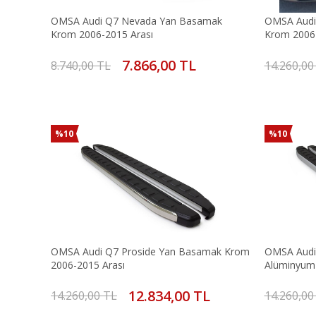
OMSA Audi Q7 Nevada Yan Basamak
OMSA Audi
Krom 2006-2015 Arası
Krom 2006-
7.866,00 TL
8.740,00 TL
14.260,00
%10
%10
OMSA Audi Q7 Proside Yan Basamak Krom
OMSA Audi
2006-2015 Arası
Alüminyum 
12.834,00 TL
14.260,00 TL
14.260,00