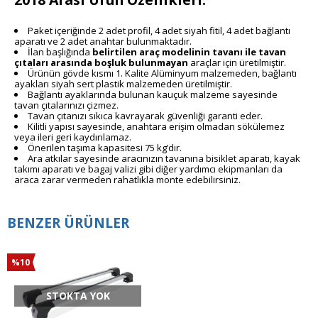
Paket içeriğinde 2 adet profil, 4 adet siyah fitil, 4 adet bağlantı
aparatı ve 2 adet anahtar bulunmaktadır.
İlan başlığında
belirtilen araç modelinin
tavanı ile tavan
çıtaları arasında boşluk
bulunmayan
araçlar için üretilmiştir.
Ürünün gövde kısmı 1. Kalite Alüminyum malzemeden, bağlantı
ayakları siyah sert plastik malzemeden üretilmiştir.
Bağlantı ayaklarında bulunan kauçuk malzeme sayesinde
tavan çıtalarınızı çizmez.
Tavan çıtanızı sıkıca kavrayarak güvenliği garanti eder.
Kilitli yapısı sayesinde, anahtara erişim olmadan sökülemez
veya ileri geri kaydırılamaz.
Önerilen taşıma kapasitesi 75 kg’dır.
Ara atkılar sayesinde aracınızın tavanına bisiklet aparatı, kayak
takımı aparatı ve bagaj valizi gibi diğer yardımcı ekipmanları da
araca zarar vermeden rahatlıkla monte edebilirsiniz.
BENZER ÜRÜNLER
%10
STOKTA YOK