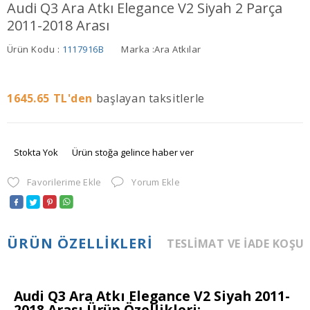
Audi Q3 Ara Atkı Elegance V2 Siyah 2 Parça
2011-2018 Arası
Ürün Kodu :
1117916B
Marka :
Ara Atkılar
1645.65
TL'den
başlayan taksitlerle
Stokta Yok
Ürün stoğa gelince haber ver
Favorilerime Ekle
Yorum Ekle
ÜRÜN ÖZELLIKLERI
TESLIMAT VE İADE KOŞU
Audi Q3 Ara Atkı Elegance V2 Siyah 2011-
2018 Arası Ürün Özellikleri: