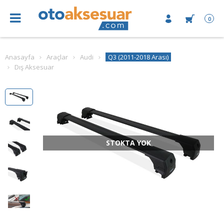
0
Anasayfa
Araçlar
Audi
Q3 (2011-2018 Arası)
Dış Aksesuar
STOKTA YOK