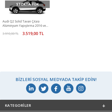
STOKTA YOK
Audi Q2 Solid Tavan Çıtası
Alüminyum Yapıştırma 2016 ve
Sonrası
3.519,00 TL
3.910,00 TL
BIZLERI SOSYAL MEDYADA TAKIP EDIN!
KATEGORILER