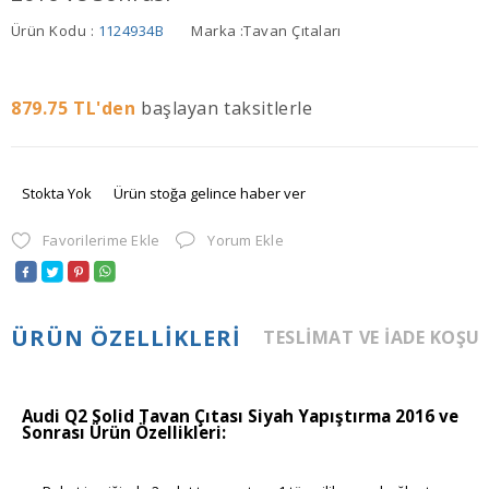
Ürün Kodu :
1124934B
Marka :
Tavan Çıtaları
879.75
TL'den
başlayan taksitlerle
Stokta Yok
Ürün stoğa gelince haber ver
Favorilerime Ekle
Yorum Ekle
ÜRÜN ÖZELLIKLERI
TESLIMAT VE İADE KOŞU
Audi Q2 Solid Tavan Çıtası Siyah Yapıştırma 2016 ve
Sonrası Ürün Özellikleri: