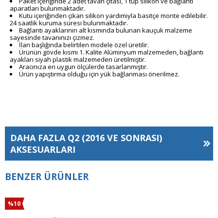
Paket içeriğinde 2 adet tavan çıtası, 1 tüp silikon ve bağlantı
aparatları bulunmaktadır.
Kutu içeriğinden çıkan silikon yardımıyla basitçe monte edilebilir.
24 saatlik kuruma süresi bulunmaktadır.
Bağlantı ayaklarının alt kısmında bulunan kauçuk malzeme
sayesinde tavanınızı çizmez.
İlan başlığında belirtilen modele özel üretilir.
Ürünün gövde kısmı 1. Kalite Alüminyum malzemeden, bağlantı
ayakları siyah plastik malzemeden üretilmiştir.
Aracınıza en uygun ölçülerde tasarlanmıştır.
Ürün yapıştırma olduğu için yük bağlanması önerilmez.
DAHA FAZLA
Q2 (2016 VE SONRASI)
AKSESUARLARI
BENZER ÜRÜNLER
%10