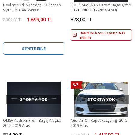
Novline Audi A3 Sedan 3D Paspas
OMSA Audi A3 SD Krom Bagaj Çıtası
Siyah 2016 ve Sonrası
Plaka Üstü 2012-2019 Arası
1.699,00 TL
828,00 TL
2.300,00 TL
1000 ₺ ve Üzeri Sepette %10
İndirim
SEPETE EKLE
%7
STOKTA YOK
STOKTA YOK
OMSA Audi A3 Krom Bagaj Alt Çıta
Audi A3 Ön Kaput Rüzgarlığı 2012-
2012-2019 Arası
2019 Arası
874,00 TL
1.417,00 TL
1.518,00 TL